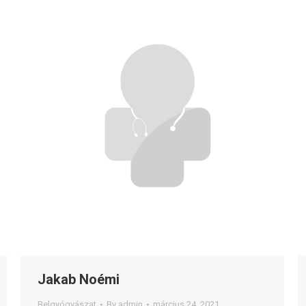
Jakab Noémi
Belgyógyászat
By
admin
március 24, 2021