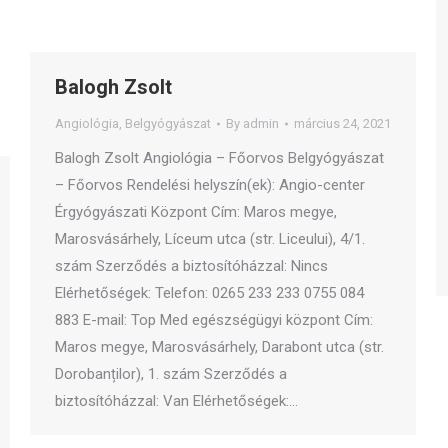
Balogh Zsolt
Angiológia
,
Belgyógyászat
By
admin
március 24, 2021
Balogh Zsolt Angiológia – Főorvos Belgyógyászat
– Főorvos Rendelési helyszín(ek): Angio-center
Érgyógyászati Központ Cím: Maros megye,
Marosvásárhely, Líceum utca (str. Liceului), 4/1.
szám Szerződés a biztosítóházzal: Nincs
Elérhetőségek: Telefon: 0265 233 233 0755 084
883 E-mail: Top Med egészségügyi központ Cím:
Maros megye, Marosvásárhely, Darabont utca (str.
Dorobanților), 1. szám Szerződés a
biztosítóházzal: Van Elérhetőségek:…