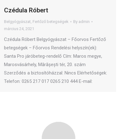
Czédula Róbert
Belgyógyászat
,
Fertőző betegségek
By
admin
március 24, 2021
Czédula Róbert Belgyógyászat – Főorvos Fertőző
betegségek – Főorvos Rendelési helyszín(ek):
Santa Pro járóbeteg-rendelő Cím: Maros megye,
Marosvásárhely, Mărășești tér, 20. szám
Szerződés a biztosítóházzal: Nincs Elérhetőségek:
Telefon: 0265 217 017 0265 210 444 E-mail: