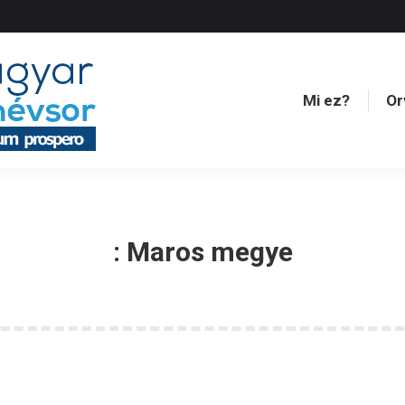
Mi ez?
Or
Mi ez?
Or
:
Maros megye