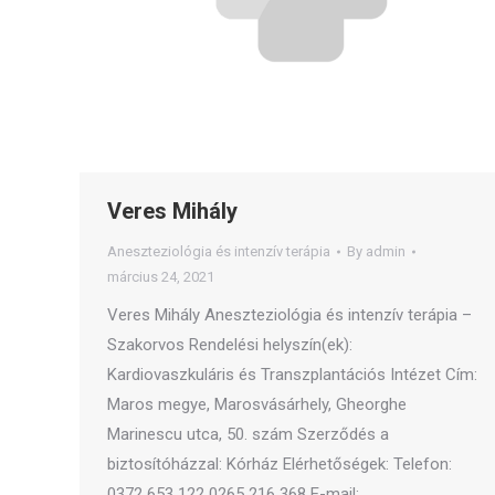
Veres Mihály
Aneszteziológia és intenzív terápia
By
admin
március 24, 2021
Veres Mihály Aneszteziológia és intenzív terápia –
Szakorvos Rendelési helyszín(ek):
Kardiovaszkuláris és Transzplantációs Intézet Cím:
Maros megye, Marosvásárhely, Gheorghe
Marinescu utca, 50. szám Szerződés a
biztosítóházzal: Kórház Elérhetőségek: Telefon:
0372 653 122 0265 216 368 E-mail: