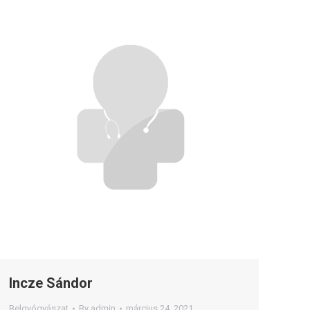
Incze Sándor
Belgyógyászat
By
admin
március 24, 2021