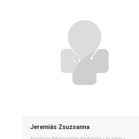
Jeremiás Zsuzsanna
Angiológia
,
Belgyógyászat
,
Kardiológia
By
admin