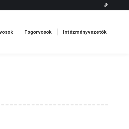
vosok
Fogorvosok
Intézményvezetők
vosok
Fogorvosok
Intézményvezetők