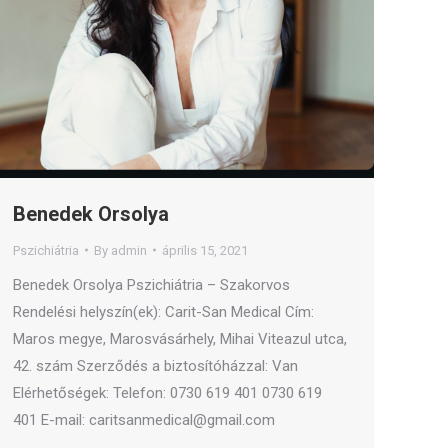
Benedek Orsolya
Pszichiátria
By
admin
április 15, 2021
Benedek Orsolya Pszichiátria – Szakorvos
Rendelési helyszín(ek): Carit-San Medical Cím:
Maros megye, Marosvásárhely, Mihai Viteazul utca,
42. szám Szerződés a biztosítóházzal: Van
Elérhetőségek: Telefon: 0730 619 401 0730 619
401 E-mail: caritsanmedical@gmail.com