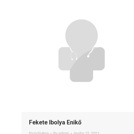
Fekete Ibolya Enikő
Pszichiátria
By
admin
április 15, 2021