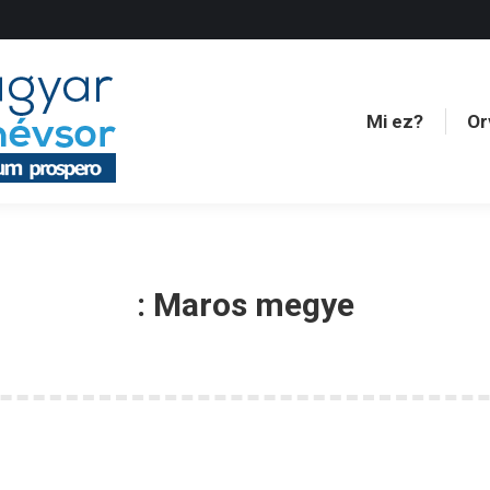
Mi ez?
Or
Mi ez?
Or
:
Maros megye