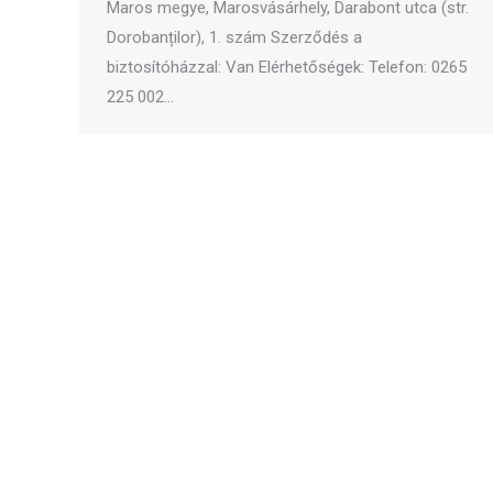
Maros megye, Marosvásárhely, Darabont utca (str.
Dorobanților), 1. szám Szerződés a
biztosítóházzal: Van Elérhetőségek: Telefon: 0265
225 002…