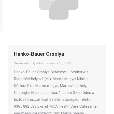
Hanko-Bauer Orsolya
Sebészet
By
admin
április 15, 2021
Hanko-Bauer Orsolya Sebészet – Szakorvos
Rendelési helyszín(ek): Maros Megyei Klinikai
Kórház Cím: Maros megye, Marosvásárhely,
Gheorghe Marinescu utca, 1. szám Szerződés a
biztosítóházzal: Kórház Elérhetőségek: Telefon:
0365 882 588 E-mail: MCA Health Care Cutezanței
egészségügyi központ Cím: Maros megye,