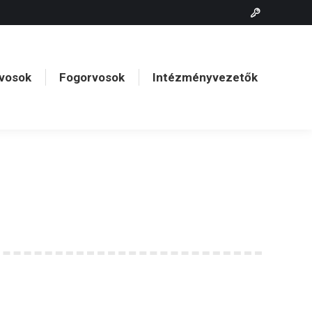
vosok
Fogorvosok
Intézményvezetők
vosok
Fogorvosok
Intézményvezetők