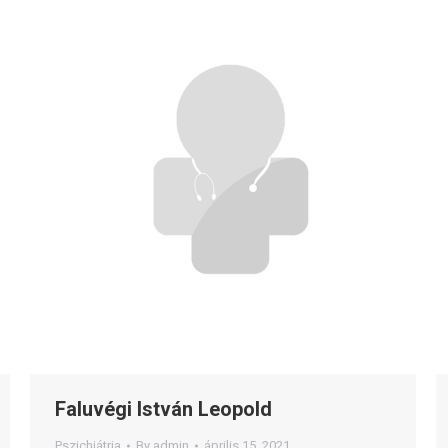
Faluvégi István Leopold
Pszichiátria
By
admin
április 15, 2021