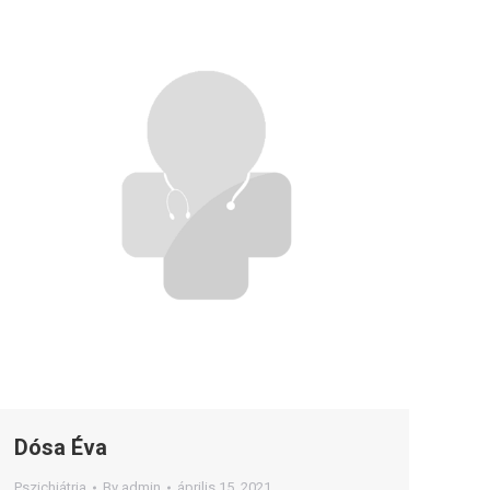
Dósa Éva
Pszichiátria
By
admin
április 15, 2021