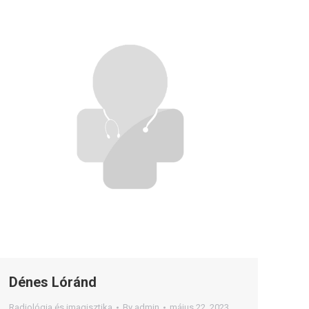
Dénes Lóránd
Radiológia és imagisztika
By
admin
május 22, 2023