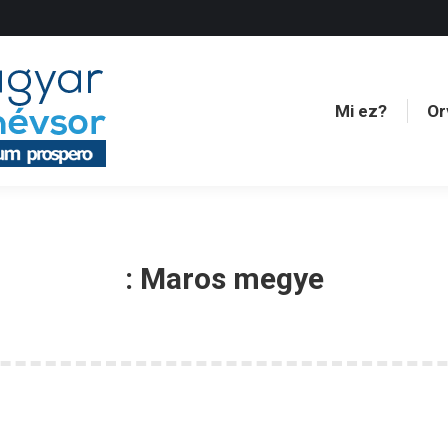
Mi ez?
Or
Mi ez?
Or
:
Maros megye