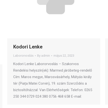
Kodori Lenke
Labororvoslás
By
admin
május 22, 2023
Kodori Lenke Labororvoslás – Szakorvos
Rendelési helyszín(ek): Marmed járóbeteg-rendelő
Cím: Maros megye, Marosvásárhely, Mátyás király
tér (Piața Matei Corvin), 19. szám Szerződés a
biztosítóházzal: Van Elérhetőségek: Telefon: 0265
250 344 0729 024 380 0756 468 658 E-mail: