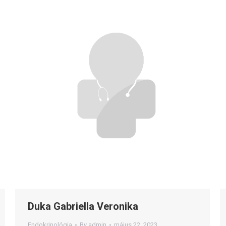
Duka Gabriella Veronika
Endokrinológia
By
admin
május 22, 2023