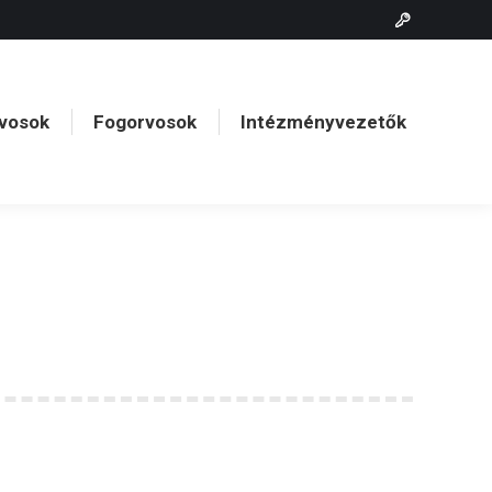
vosok
Fogorvosok
Intézményvezetők
vosok
Fogorvosok
Intézményvezetők