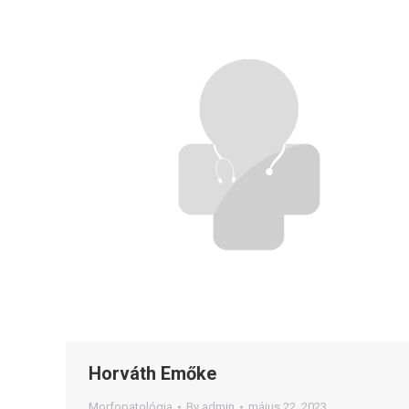
Horváth Emőke
Morfopatológia
By
admin
május 22, 2023