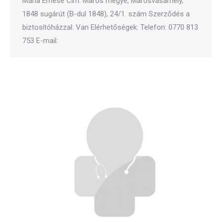
Mária Emese Cím: Maros megye, Marosvásárhely,
1848 sugárút (B-dul 1848), 24/1. szám Szerződés a
biztosítóházzal: Van Elérhetőségek: Telefon: 0770 813
753 E-mail: