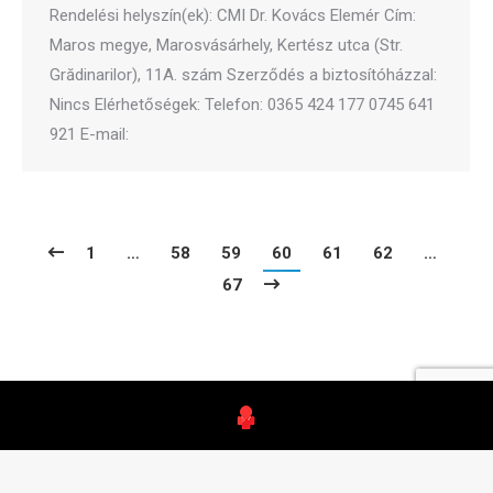
Rendelési helyszín(ek): CMI Dr. Kovács Elemér Cím:
Maros megye, Marosvásárhely, Kertész utca (Str.
Grădinarilor), 11A. szám Szerződés a biztosítóházzal:
Nincs Elérhetőségek: Telefon: 0365 424 177 0745 641
921 E-mail:
1
…
58
59
60
61
62
…
67
orvos.ro – Minden jog fenntartva.
© Copyright by
Studium–Prospero
- 2021