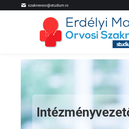
szaknevsor@studium.ro
Intézményvezet