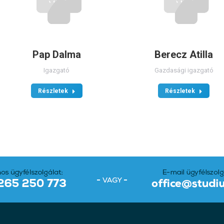
Pap Dalma
Berecz Atilla
Igazgató
Gazdasági igazgató
Részletek
Részletek