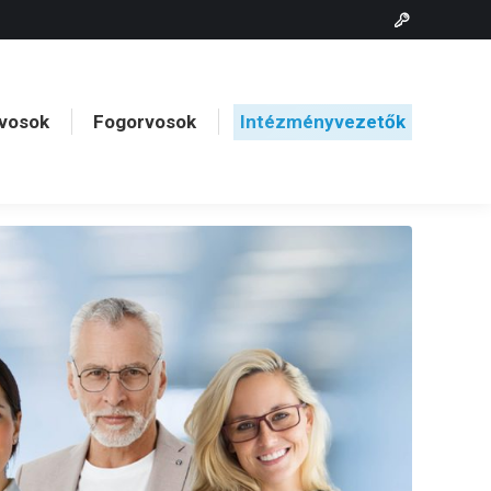
vosok
Fogorvosok
Intézményvezetők
vosok
Fogorvosok
Intézményvezetők