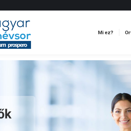
Mi ez?
Or
Mi ez?
Or
ők