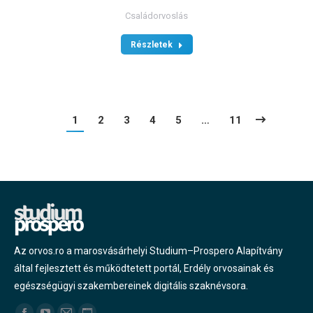
Családorvoslás
Részletek
1
2
3
4
5
…
11
Az orvos.ro a marosvásárhelyi Studium–Prospero Alapítvány
által fejlesztett és működtetett portál, Erdély orvosainak és
egészségügyi szakembereinek digitális szaknévsora.
Find us on: