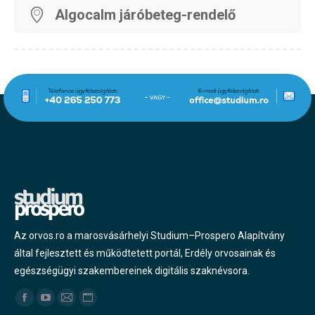
Algocalm járóbeteg-rendelő
Az orvos.ro a marosvásárhelyi Studium–Prospero Alapítvány
által fejlesztett és működtetett portál, Erdély orvosainak és
egészségügyi szakembereinek digitális szaknévsora.
Find us on:
Facebook
YouTube
Mail
Website