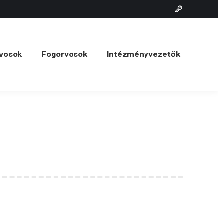
vosok
Fogorvosok
Intézményvezetők
vosok
Fogorvosok
Intézményvezetők