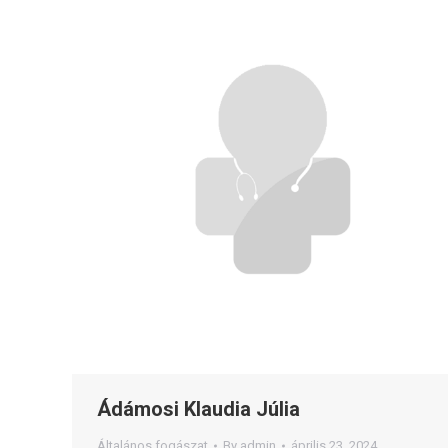
Ádámosi Klaudia Júlia
Általános fogászat
By
admin
április 23, 2024