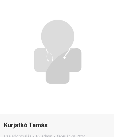
Kurjatkó Tamás
Családorvoslás
By
admin
február 29, 2024