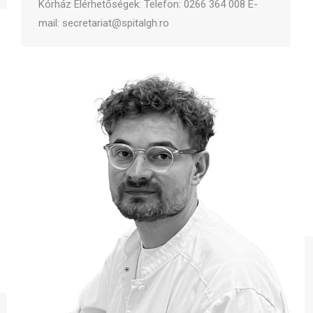
Kórház Elérhetőségek: Telefon: 0266 364 008 E-
mail: secretariat@spitalgh.ro