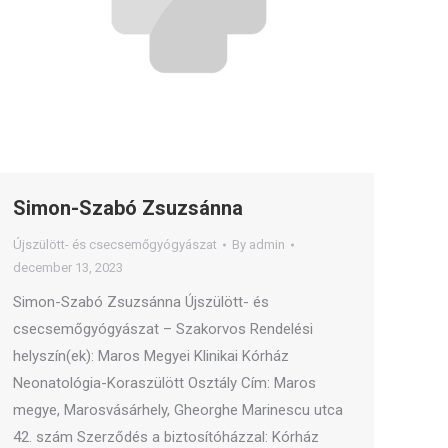
Simon-Szabó Zsuzsánna
Újszülött- és csecsemőgyógyászat
By
admin
december 13, 2023
Simon-Szabó Zsuzsánna Újszülött- és
csecsemőgyógyászat – Szakorvos Rendelési
helyszín(ek): Maros Megyei Klinikai Kórház
Neonatológia-Koraszülött Osztály Cím: Maros
megye, Marosvásárhely, Gheorghe Marinescu utca
42. szám Szerződés a biztosítóházzal: Kórház