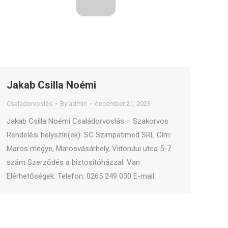
Jakab Csilla Noémi
Családorvoslás
By
admin
december 21, 2023
Jakab Csilla Noémi Családorvoslás – Szakorvos
Rendelési helyszín(ek): SC Szimpatimed SRL Cím:
Maros megye, Marosvásárhely, Viitorului utca 5-7.
szám Szerződés a biztosítóházzal: Van
Elérhetőségek: Telefon: 0265 249 030 E-mail: