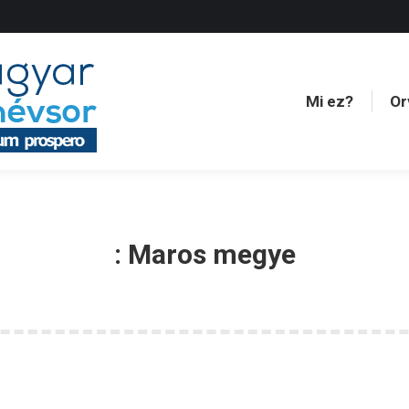
Mi ez?
Or
Mi ez?
Or
:
Maros megye