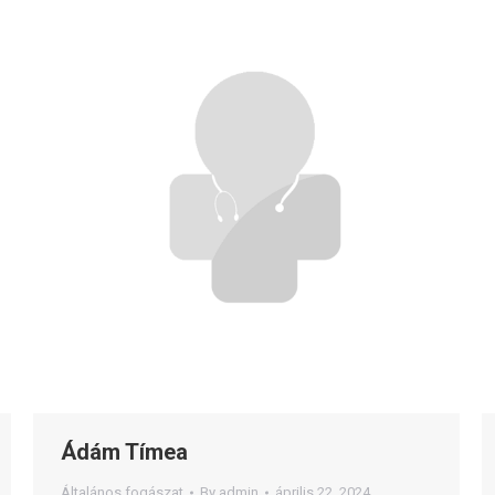
Ádám Tímea
Általános fogászat
By
admin
április 22, 2024