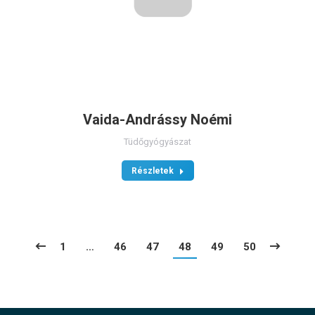
Vaida-Andrássy Noémi
Tüdőgyógyászat
Részletek
1
…
46
47
48
49
50