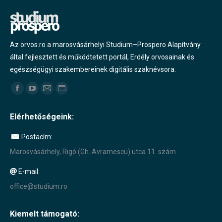
Az orvos.ro a marosvásárhelyi Studium–Prospero Alapítvány
által fejlesztett és működtetett portál, Erdély orvosainak és
egészségügyi szakembereinek digitális szaknévsora.
Find us on:
Facebook
YouTube
Mail
Website
page
page
page
page
Elérhetőségeink:
opens
opens
opens
opens
in
in
in
in
Postacím:
new
new
new
new
Marosvásárhely, Rigó (Gh. Avramescu) utca 11. szám
window
window
window
window
E-mail:
office@studium.ro
Kiemelt támogató: