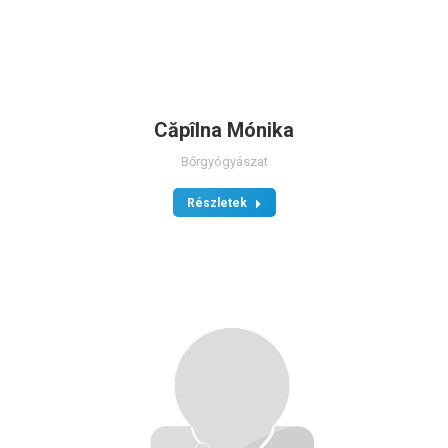
Căpîlna Mónika
Bőrgyógyászat
Részletek