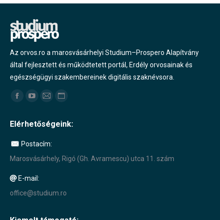
Az orvos.ro a marosvásárhelyi Studium–Prospero Alapítvány
által fejlesztett és működtetett portál, Erdély orvosainak és
egészségügyi szakembereinek digitális szaknévsora.
Find us on:
Facebook
YouTube
Mail
Website
page
page
page
page
Elérhetőségeink:
opens
opens
opens
opens
in
in
in
in
Postacím:
new
new
new
new
Marosvásárhely, Rigó (Gh. Avramescu) utca 11. szám
window
window
window
window
E-mail:
office@studium.ro