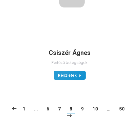
Csiszér Ágnes
Fertőző betegségek
Részletek
1
…
6
7
8
9
10
…
50