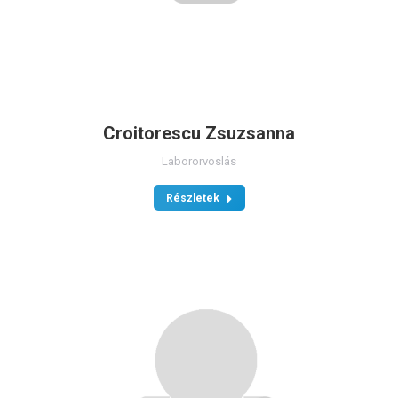
Croitorescu Zsuzsanna
Labororvoslás
Részletek