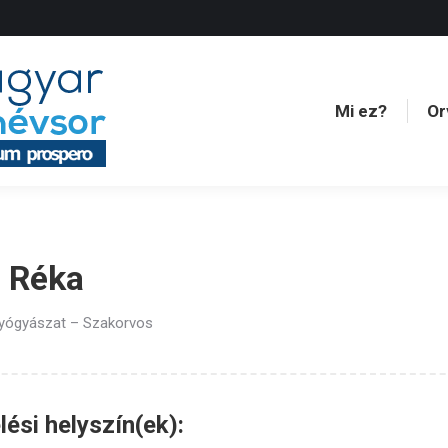
Mi ez?
Or
Mi ez?
Or
 Réka
yógyászat – Szakorvos
ési helyszín(ek):