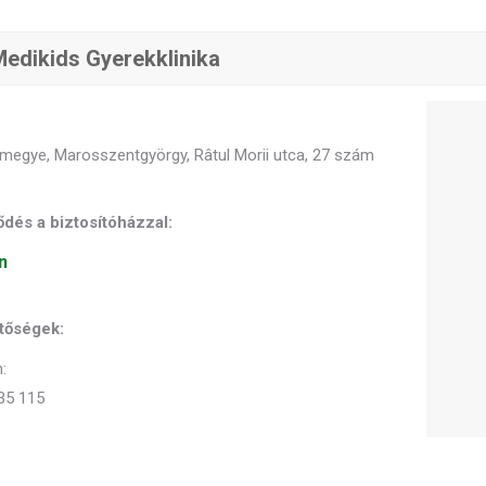
edikids Gyerekklinika
megye, Marosszentgyörgy, Râtul Morii utca, 27 szám
dés a biztosítóházzal:
n
tőségek:
:
35 115