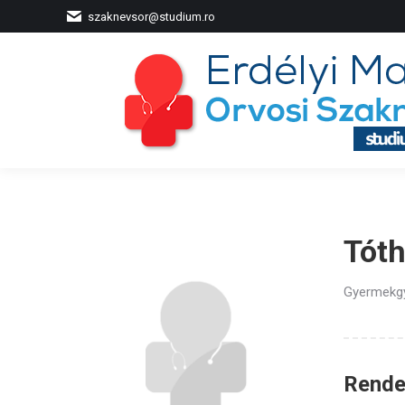
szaknevsor@studium.ro
Tóth
Gyermekg
Rendel