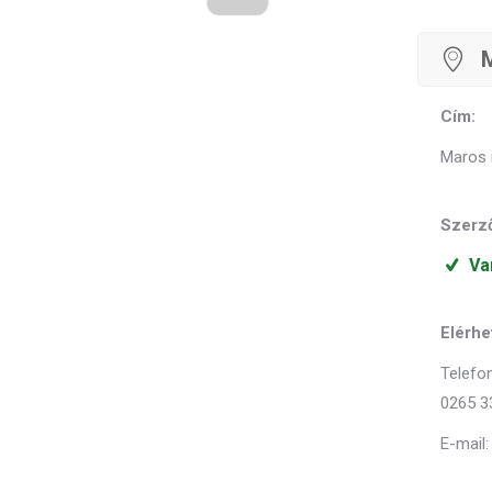
M
Cím:
Maros 
Szerző
Va
Elérhe
Telefon
0265 3
E-mail: