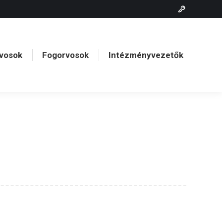
vosok
Fogorvosok
Intézményvezetők
vosok
Fogorvosok
Intézményvezetők