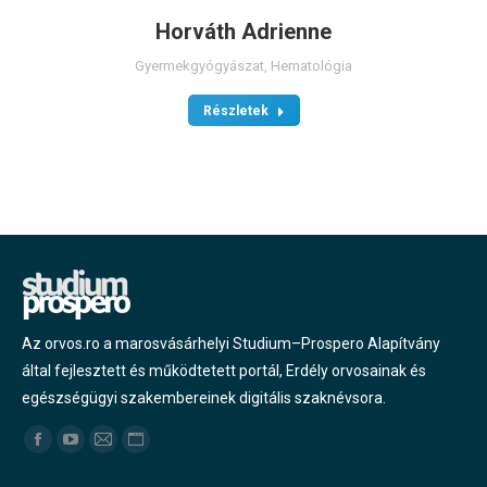
Horváth Adrienne
Gyermekgyógyászat
,
Hematológia
Részletek
Az orvos.ro a marosvásárhelyi Studium–Prospero Alapítvány
által fejlesztett és működtetett portál, Erdély orvosainak és
egészségügyi szakembereinek digitális szaknévsora.
Find us on:
Facebook
YouTube
Mail
Website
page
page
page
page