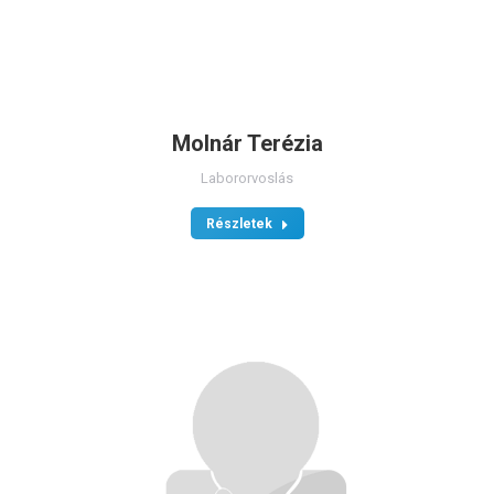
Molnár Terézia
Labororvoslás
Részletek