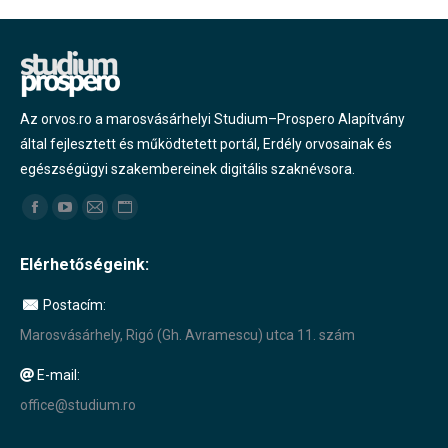
Az orvos.ro a marosvásárhelyi Studium–Prospero Alapítvány
által fejlesztett és működtetett portál, Erdély orvosainak és
egészségügyi szakembereinek digitális szaknévsora.
Find us on:
Facebook
YouTube
Mail
Website
page
page
page
page
Elérhetőségeink:
opens
opens
opens
opens
in
in
in
in
Postacím:
new
new
new
new
Marosvásárhely, Rigó (Gh. Avramescu) utca 11. szám
window
window
window
window
E-mail:
office@studium.ro