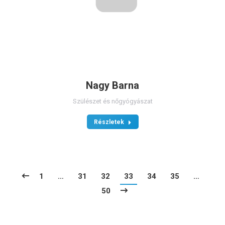
Nagy Barna
Szülészet és nőgyógyászat
Részletek
1
…
31
32
33
34
35
…
50