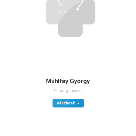
Mühlfay György
Fül-orr-gégészet
Részletek