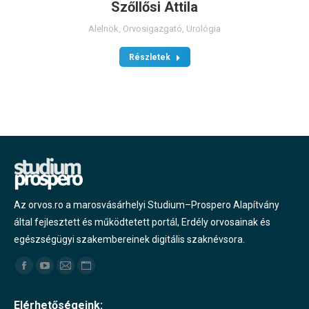
Szőllősi Attila
Alelnök
,
Orvosigazgató
,
Urológia
Részletek
Az orvos.ro a marosvásárhelyi Studium–Prospero Alapítvány
által fejlesztett és működtetett portál, Erdély orvosainak és
egészségügyi szakembereinek digitális szaknévsora.
Find us on:
Facebook
YouTube
Mail
Website
page
page
page
page
Elérhetőségeink: