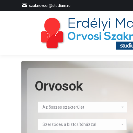
szaknevsor@studium.ro
Orvosok