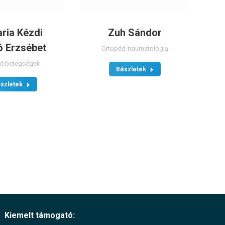
ria Kézdi
Zuh Sándor
ó Erzsébet
Ortopéd-traumatológia
ző betegségek
Részletek
szletek
Kiemelt támogató: