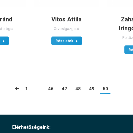
oránd
Vitos Attila
Zaha
Iring
atológia
Orvosigazgató
Fertő
k
Részletek
Ré
1
…
46
47
48
49
50
Elérhetőségeink: