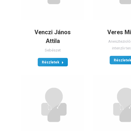
Venczi János
Veres Mi
Attila
Anesztezioló
intenzív ter
Sebészet
Részlete
Részletek