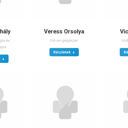
hály
Veress Orsolya
Vic
gia és
Fül-orr-gégészet
End
ápia
Részletek
Ré
k