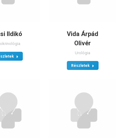
si Ildikó
Vida Árpád
Olivér
okrinológia
Urológia
szletek
Részletek