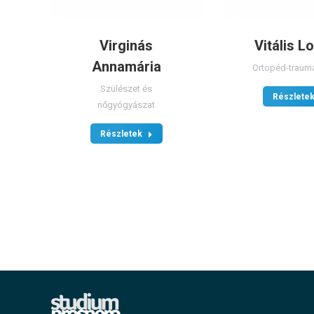
Virginás
Vitális L
Annamária
Ortopéd-traum
Szülészet és
Részlete
nőgyógyászat
Részletek