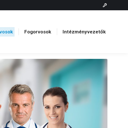
vosok
Fogorvosok
Intézményvezetők
vosok
Fogorvosok
Intézményvezetők