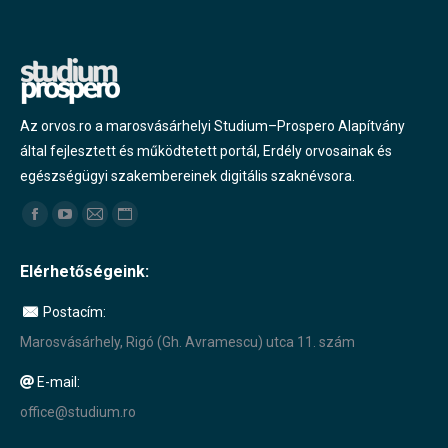
Az orvos.ro a marosvásárhelyi Studium–Prospero Alapítvány
által fejlesztett és működtetett portál, Erdély orvosainak és
egészségügyi szakembereinek digitális szaknévsora.
Find us on:
Facebook
YouTube
Mail
Website
page
page
page
page
Elérhetőségeink:
opens
opens
opens
opens
in
in
in
in
Postacím:
new
new
new
new
Marosvásárhely, Rigó (Gh. Avramescu) utca 11. szám
window
window
window
window
E-mail:
office@studium.ro