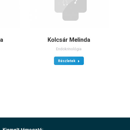
la
Kolcsár Melinda
Endokrinológia
Részletek
Kiemelt támogató: