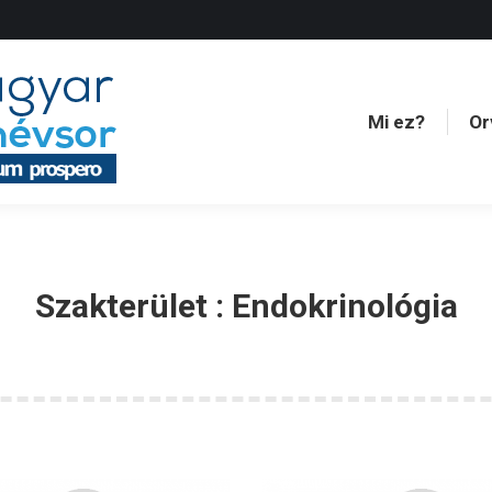
Mi ez?
Or
Mi ez?
Or
Szakterület :
Endokrinológia