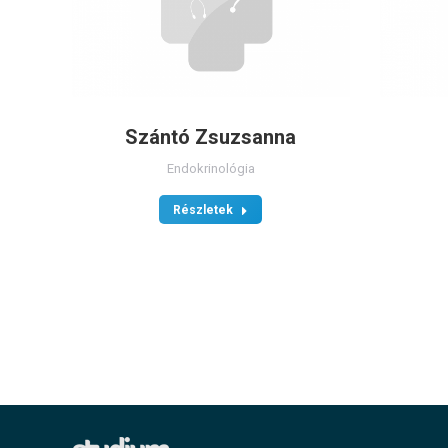
Szántó Zsuzsanna
Endokrinológia
Részletek