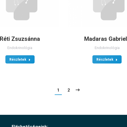
Réti Zsuzsánna
Madaras Gabrie
Endokrinológia
Endokrinológia
Részletek
Részletek
1
2
Elérhetőségeink: