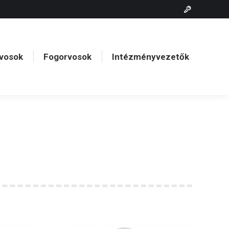
vosok
Fogorvosok
Intézményvezetők
vosok
Fogorvosok
Intézményvezetők