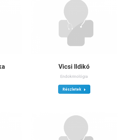
ka
Vicsi Ildikó
Endokrinológia
Részletek