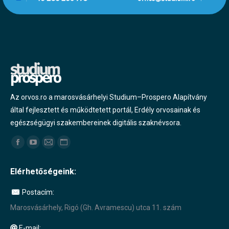
Az orvos.ro a marosvásárhelyi Studium–Prospero Alapítvány
által fejlesztett és működtetett portál, Erdély orvosainak és
egészségügyi szakembereinek digitális szaknévsora.
Find us on:
Facebook
YouTube
Mail
Website
page
page
page
page
Elérhetőségeink:
opens
opens
opens
opens
in
in
in
in
Postacím:
new
new
new
new
Marosvásárhely, Rigó (Gh. Avramescu) utca 11. szám
window
window
window
window
E-mail: