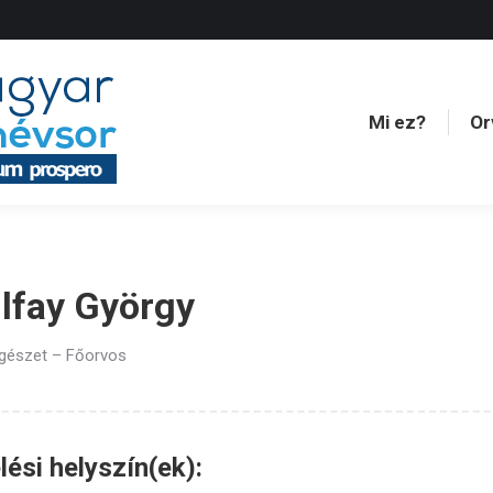
Mi ez?
Or
Mi ez?
Or
lfay György
égészet – Főorvos
ési helyszín(ek):