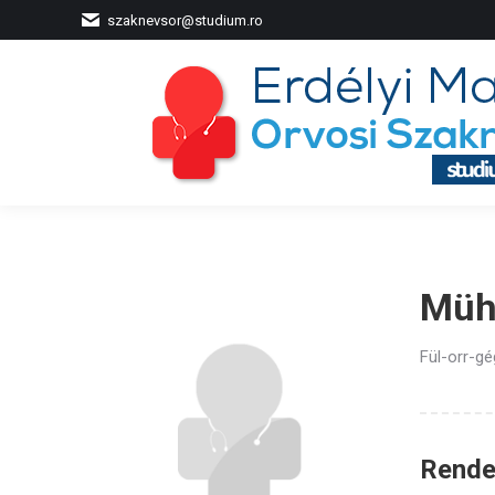
szaknevsor@studium.ro
Müh
Fül-orr-g
Rendel