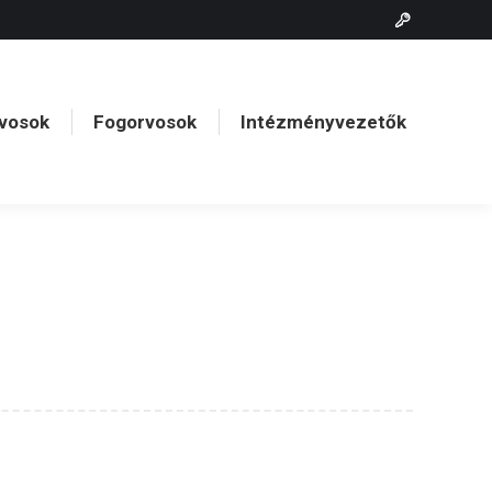
vosok
Fogorvosok
Intézményvezetők
vosok
Fogorvosok
Intézményvezetők