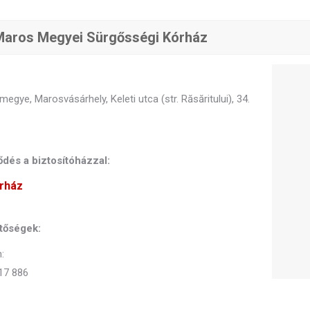
aros Megyei Sürgősségi Kórház
egye, Marosvásárhely, Keleti utca (str. Răsăritului), 34.
dés a biztosítóházzal:
rház
tőségek:
:
17 886