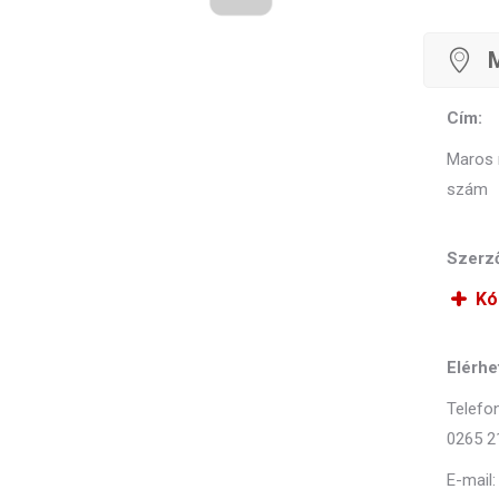
M
Cím:
Maros m
szám
Szerző
Kó
Elérhe
Telefon
0265 2
E-mail: