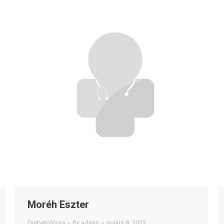
Moréh Eszter
Diabetológia
By
admin
május 8, 2023