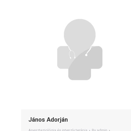
János Adorján
Aneszteziológia és intenzív terápia
By
admin