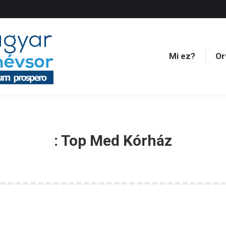
Mi ez?
Or
Mi ez?
Or
:
Top Med Kórház