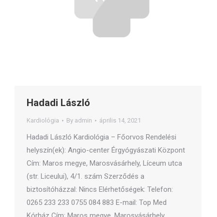
Hadadi László
Kardiológia
By
admin
április 14, 2021
Hadadi László Kardiológia – Főorvos Rendelési
helyszín(ek): Angio-center Érgyógyászati Központ
Cím: Maros megye, Marosvásárhely, Líceum utca
(str. Liceului), 4/1. szám Szerződés a
biztosítóházzal: Nincs Elérhetőségek: Telefon:
0265 233 233 0755 084 883 E-mail: Top Med
Kórház Cím: Maros megye, Marosvásárhely,