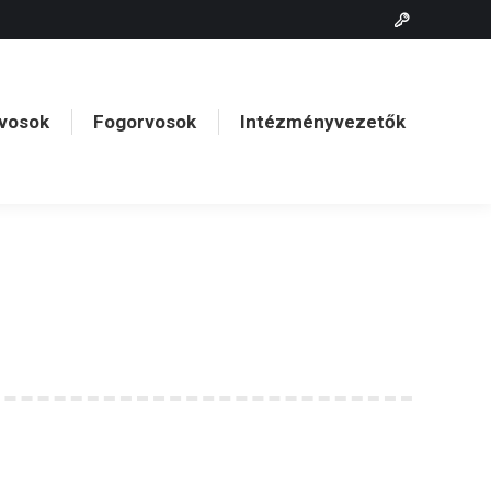
vosok
Fogorvosok
Intézményvezetők
vosok
Fogorvosok
Intézményvezetők