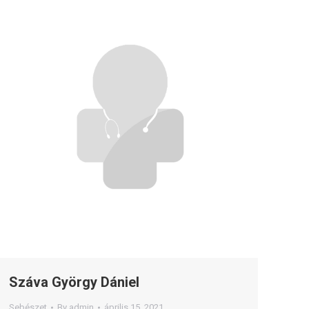
Száva György Dániel
Sebészet
By
admin
április 15, 2021