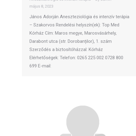
május 8, 2023
János Adorján Aneszteziológia és intenzív terápia
– Szakorvos Rendelési helyszín(ek): Top Med
Kórház Cím: Maros megye, Marosvásárhely,
Darabont utca (str. Dorobanților), 1. szám
Szerződés a biztosítóházzal: Kórház
Elérhetőségek: Telefon: 0265 225 002 0728 800
699 E-mail: