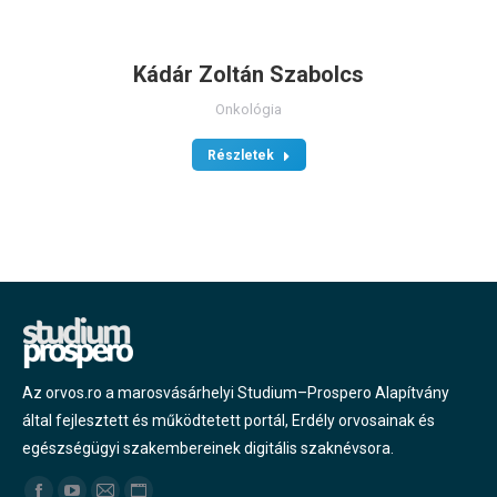
Kádár Zoltán Szabolcs
Onkológia
Részletek
Az orvos.ro a marosvásárhelyi Studium–Prospero Alapítvány
által fejlesztett és működtetett portál, Erdély orvosainak és
egészségügyi szakembereinek digitális szaknévsora.
Find us on: