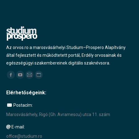
Az orvos.ro a marosvásárhelyi Studium–Prospero Alapítvány
által fejlesztett és működtetett portál, Erdély orvosainak és
egészségügyi szakembereinek digitális szaknévsora.
Find us on:
Facebook
YouTube
Mail
Website
page
page
page
page
Elérhetőségeink:
opens
opens
opens
opens
in
in
in
in
Postacím:
new
new
new
new
Marosvásárhely, Rigó (Gh. Avramescu) utca 11. szám
window
window
window
window
E-mail:
office@studium.ro