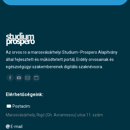
Az orvos.ro a marosvásárhelyi Studium–Prospero Alapítvány
által fejlesztett és működtetett portál, Erdély orvosainak és
egészségügyi szakembereinek digitális szaknévsora.
Find us on:
Facebook
YouTube
Mail
Website
page
page
page
page
Elérhetőségeink:
opens
opens
opens
opens
in
in
in
in
Postacím:
new
new
new
new
Marosvásárhely, Rigó (Gh. Avramescu) utca 11. szám
window
window
window
window
E-mail: