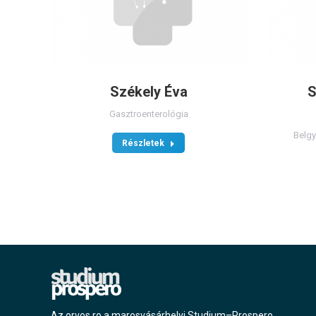
Székely Éva
S
Gasztroenterológia
Belg
Részletek
Az orvos.ro a marosvásárhelyi Studium–Prospero