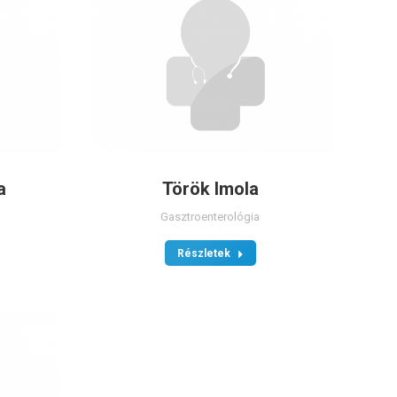
a
Török Imola
Gasztroenterológia
Részletek