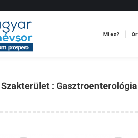
Mi ez?
Or
Mi ez?
Or
Szakterület :
Gasztroenterológia