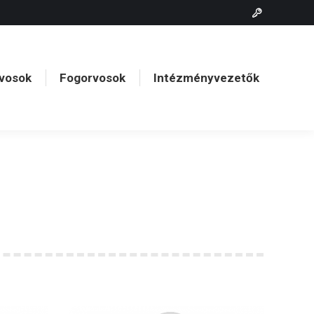
vosok
Fogorvosok
Intézményvezetők
vosok
Fogorvosok
Intézményvezetők