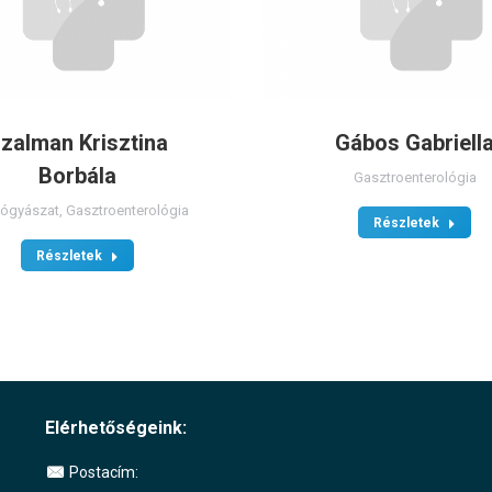
zalman Krisztina
Gábos Gabriell
Borbála
Gasztroenterológia
yógyászat
,
Gasztroenterológia
Részletek
Részletek
Elérhetőségeink:
Postacím: