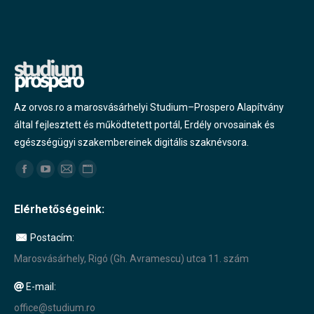
Az orvos.ro a marosvásárhelyi Studium–Prospero Alapítvány
által fejlesztett és működtetett portál, Erdély orvosainak és
egészségügyi szakembereinek digitális szaknévsora.
Find us on:
Facebook
YouTube
Mail
Website
page
page
page
page
Elérhetőségeink:
opens
opens
opens
opens
in
in
in
in
Postacím:
new
new
new
new
Marosvásárhely, Rigó (Gh. Avramescu) utca 11. szám
window
window
window
window
E-mail:
office@studium.ro