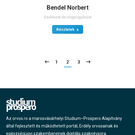
Bendel Norbert
Szülészet és nőgyógyászat
Részletek
1
2
3
Az orvos.ro a marosvásárhelyi Studium–Prospero Alapítvány
által fejlesztett és működtetett portál, Erdély orvosainak és
egészségügyi szakembereinek digitális szaknévsora.