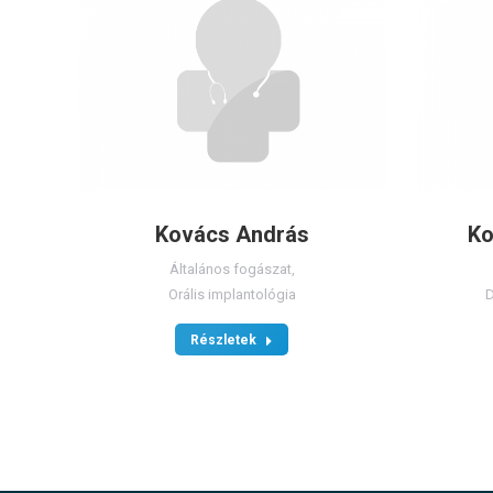
Kovács András
Ko
Általános fogászat
,
Orális implantológia
D
Részletek