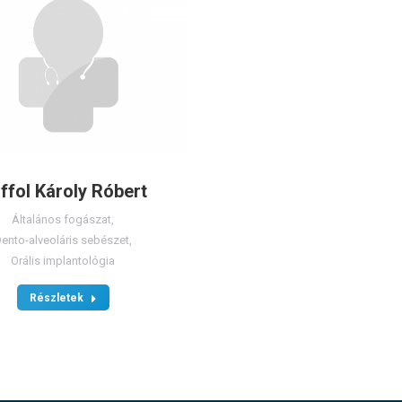
ffol Károly Róbert
Általános fogászat
,
ento-alveoláris sebészet
,
Orális implantológia
Részletek