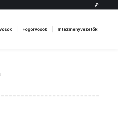
vosok
Fogorvosok
Intézményvezetők
vosok
Fogorvosok
Intézményvezetők
a