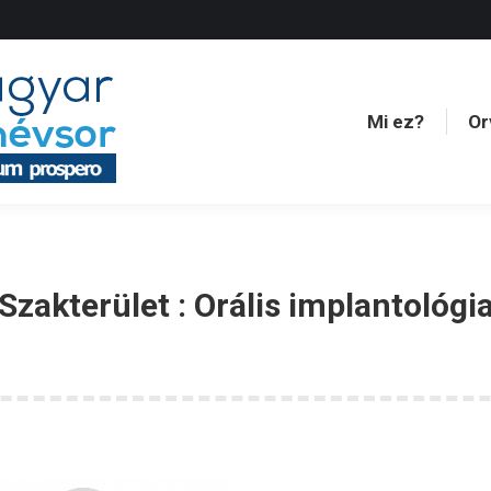
Mi ez?
Or
Mi ez?
Or
Szakterület :
Orális implantológi