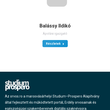
Balássy Ildikó
Ápolási igazgató
Részletek
Az orvos.ro a marosvásárhelyi Studium–Prospero Alapítvány
által fejlesztett és működtetett portál, Erdély orvosainak és
egészségügyi szakembereinek digitális szaknévsora.