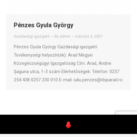
Pénzes Gyula György
Gazdasági igazgató
By
admin
március 3, 2021
Pénzes Gyula György Gazdasági igazgató
Tevékenységi helyszín(ek): Arad Megyei
Közegészségügyi Igazgatóság Cím: Arad, Andrei
Şaguna utca, 1-3 szám Elérhetőségek: Telefon: 0257
254 438 0257 230 010 E-mail: iuliu.penzes@dsparad.ro
orvos.ro – Minden jog fenntartva.