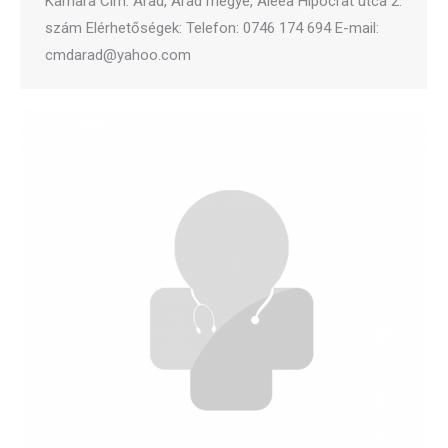
Kamara Cím: Arad, Arad megye, Aleea Hipocrat utca 2.
szám Elérhetőségek: Telefon: 0746 174 694 E-mail:
cmdarad@yahoo.com