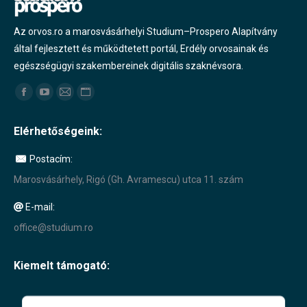
Az orvos.ro a marosvásárhelyi Studium–Prospero Alapítvány
által fejlesztett és működtetett portál, Erdély orvosainak és
egészségügyi szakembereinek digitális szaknévsora.
Find us on:
Facebook
YouTube
Mail
Website
page
page
page
page
Elérhetőségeink:
opens
opens
opens
opens
in
in
in
in
Postacím:
new
new
new
new
Marosvásárhely, Rigó (Gh. Avramescu) utca 11. szám
window
window
window
window
E-mail:
office@studium.ro
Kiemelt támogató: