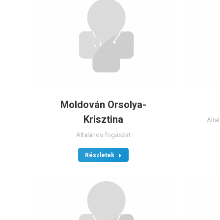
Moldován Orsolya-
Krisztina
Álta
Általános fogászat
Részletek