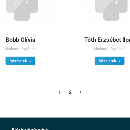
Bobb Olívia
Tóth Erzsébet Ilo
Általános fogászat
Általános fogászat
Részletek
Részletek
1
2
Elérhetőségeink: