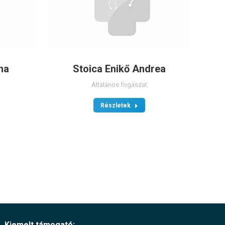
na
Stoica Enikő Andrea
Általános fogászat
Részletek
Kiemelt támogató: