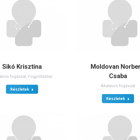
Sikó Krisztina
Moldovan Norber
Csaba
lános fogászat
,
Fogpótlástan
Általános fogászat
Részletek
Részletek