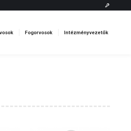
vosok
Fogorvosok
Intézményvezetők
vosok
Fogorvosok
Intézményvezetők