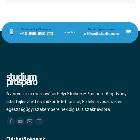
Az orvos.ro a marosvásárhelyi Studium–Prospero Alapítvány
által fejlesztett és működtetett portál, Erdély orvosainak és
egészségügyi szakembereinek digitális szaknévsora.
Find us on:
Facebook
YouTube
Mail
Website
page
page
page
page
Elérhetőségeink: