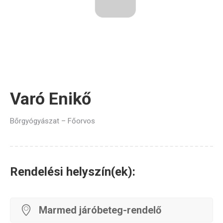
Varó Enikő
Bőrgyógyászat – Főorvos
Rendelési helyszín(ek):
Marmed járóbeteg-rendelő