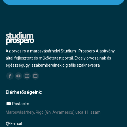
Az orvos.ro a marosvásárhelyi Studium–Prospero Alapítvány
által fejlesztett és működtetett portál, Erdély orvosainak és
egészségügyi szakembereinek digitális szaknévsora.
Find us on:
Facebook
YouTube
Mail
Website
page
page
page
page
Elérhetőségeink:
opens
opens
opens
opens
in
in
in
in
Postacím:
new
new
new
new
Marosvásárhely, Rigó (Gh. Avramescu) utca 11. szám
window
window
window
window
E-mail: