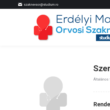
szaknevsor@studium.ro
Szer
Általános
Rendel