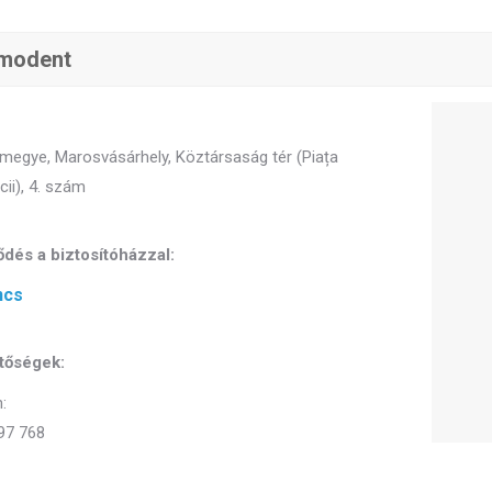
Imodent
megye, Marosvásárhely, Köztársaság tér (Piața
cii), 4. szám
dés a biztosítóházzal:
ncs
tőségek:
:
97 768