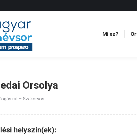
Mi ez?
Or
Mi ez?
Or
edai Orsolya
 fogászat – Szakorvos
ési helyszín(ek):