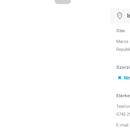
Cím:
Maros 
Republi
Szerző
Ni
Elérhe
Telefon
0743 2
E-mail: