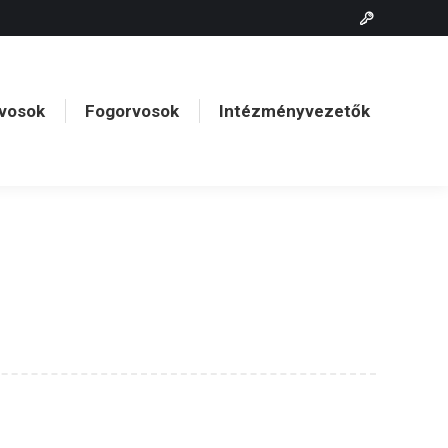
vosok
Fogorvosok
Intézményvezetők
vosok
Fogorvosok
Intézményvezetők