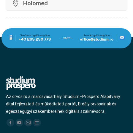
Holomed
Az orvos.ro a marosvásárhelyi Studium–Prospero Alapítvány
által fejlesztett és működtetett portál, Erdély orvosainak és
egészségügyi szakembereinek digitális szaknévsora.
Find us on:
Facebook
YouTube
Mail
Website