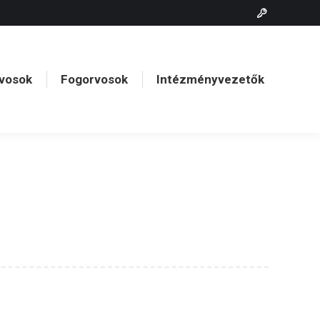
vosok
Fogorvosok
Intézményvezetők
vosok
Fogorvosok
Intézményvezetők