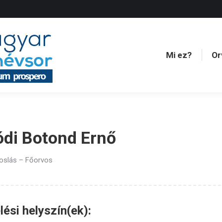
Mi ez?
Or
Mi ez?
Or
ódi Botond Ernő
oslás – Főorvos
ési helyszín(ek):