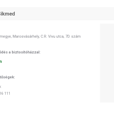
Sikmed
megye, Marosvásárhely, C.R. Vivu utca, 7D. szám
dés a biztosítóházzal:
n
tőségek:
:
16 111