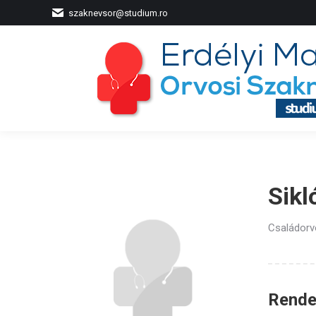
szaknevsor@studium.ro
Sikl
Családorv
Rendel