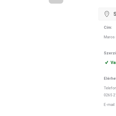
Cím:
Maros 
Szerző
Va
Elérhe
Telefon
0265 2
E-mail: