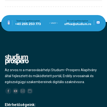
Az orvos.ro a marosvásárhelyi Studium–Prospero Alapítvány
által fejlesztett és működtetett portál, Erdély orvosainak és
egészségügyi szakembereinek digitális szaknévsora.
Find us on:
Facebook
YouTube
Mail
Website
page
page
page
page
Elérhetőségeink:
opens
opens
opens
opens