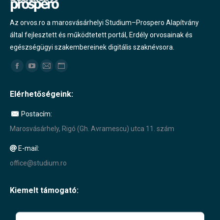
Az orvos.ro a marosvásárhelyi Studium–Prospero Alapítvány
által fejlesztett és működtetett portál, Erdély orvosainak és
egészségügyi szakembereinek digitális szaknévsora.
Find us on:
Facebook
YouTube
Mail
Website
page
page
page
page
Elérhetőségeink:
opens
opens
opens
opens
in
in
in
in
Postacím:
new
new
new
new
Marosvásárhely, Rigó (Gh. Avramescu) utca 11. szám
window
window
window
window
E-mail:
office@studium.ro
Kiemelt támogató: