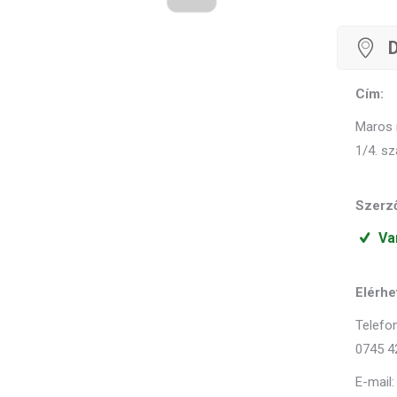
D
Cím:
Maros m
1/4. s
Szerző
Va
Elérhe
Telefon
0745 4
E-mail: