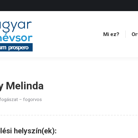
Mi ez?
Or
Mi ez?
Or
y Melinda
 fogászat – fogorvos
ési helyszín(ek):