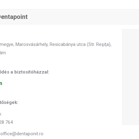
entapoint
egye, Marosvásárhely, Resicabánya utca (Str. Reşiţa),
zám
dés a biztosítóházzal:
n
tőségek:
:
28 764
 office@dentaponit.ro