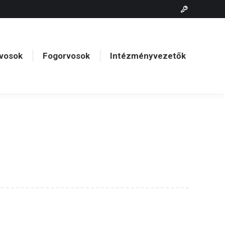
vosok
Fogorvosok
Intézményvezetők
vosok
Fogorvosok
Intézményvezetők