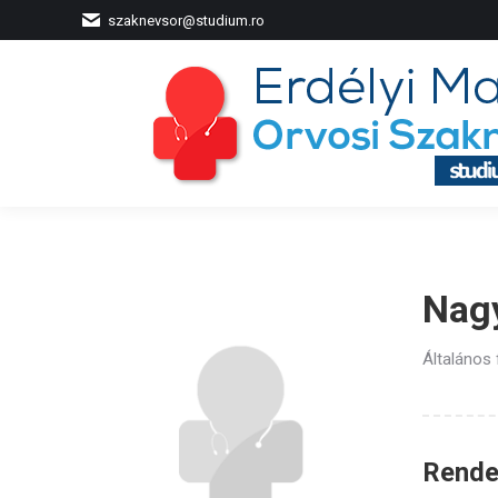
szaknevsor@studium.ro
Nag
Általános
Rendel