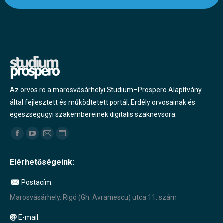
Az orvos.ro a marosvásárhelyi Studium–Prospero Alapítvány
által fejlesztett és működtetett portál, Erdély orvosainak és
egészségügyi szakembereinek digitális szaknévsora.
Find us on:
Facebook
YouTube
Mail
Website
page
page
page
page
Elérhetőségeink:
opens
opens
opens
opens
in
in
in
in
Postacím:
new
new
new
new
Marosvásárhely, Rigó (Gh. Avramescu) utca 11. szám
window
window
window
window
E-mail: