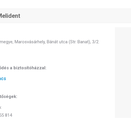
elident
egye, Marosvásárhely, Bánát utca (Str. Banat), 3/2.
dés a biztosítóházzal:
ncs
tőségek:
:
55 814