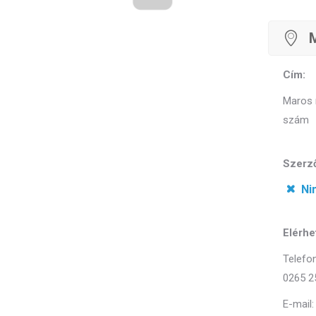
M
Cím:
Maros m
szám
Szerző
Ni
Elérhe
Telefon
0265 2
E-mail: