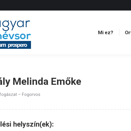
Mi ez?
Or
Mi ez?
Or
ály Melinda Emőke
 fogászat – Fogorvos
ési helyszín(ek):