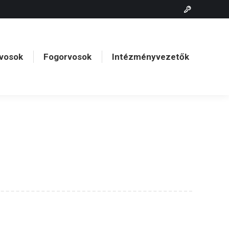
vosok
Fogorvosok
Intézményvezetők
vosok
Fogorvosok
Intézményvezetők