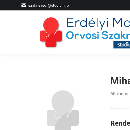
szaknevsor@studium.ro
Mih
Általános
Rendel