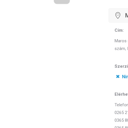
M
Cím:
Maros 
szám, I
Szerző
Ni
Elérhe
Telefon
0265 2
0365 8