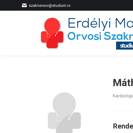
szaknevsor@studium.ro
Mát
Kardiológ
Rendel