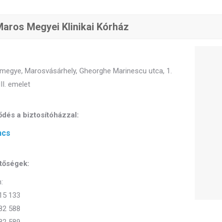
aros Megyei Klinikai Kórház
megye, Marosvásárhely, Gheorghe Marinescu utca, 1.
II. emelet
dés a biztosítóházzal:
ncs
tőségek:
:
15 133
82 588