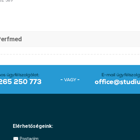
82 589
Perfmed
Elérhetőségeink:
Postacím: