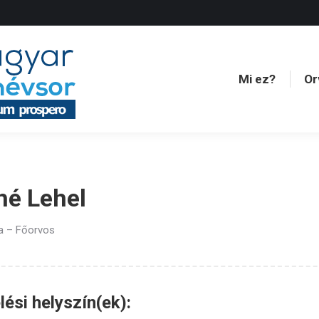
Mi ez?
Or
Mi ez?
Or
hé Lehel
ia – Főorvos
ési helyszín(ek):