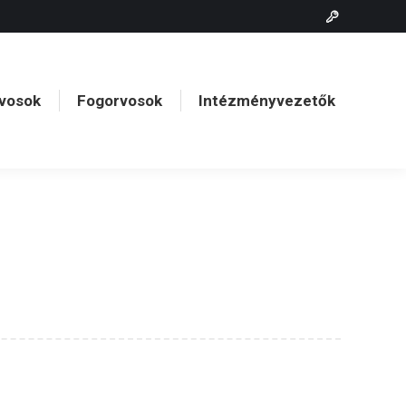
vosok
Fogorvosok
Intézményvezetők
vosok
Fogorvosok
Intézményvezetők