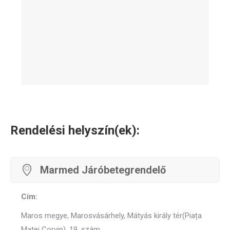
Rendelési helyszín(ek):
Marmed Járóbetegrendelő
Cím:
Maros megye, Marosvásárhely, Mátyás király tér(Piața
Matei Corvin), 19. szám