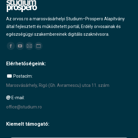
Az orvos.ro a marosvásárhelyi Studium–Prospero Alapítvány
által fejlesztett és működtetett portál, Erdély orvosainak és
egészségügyi szakembereinek digitális szaknévsora.
Find us on:
Facebook
YouTube
Mail
Website
page
page
page
page
Elérhetőségeink:
opens
opens
opens
opens
in
in
in
in
Postacím:
new
new
new
new
Marosvásárhely, Rigó (Gh. Avramescu) utca 11. szám
window
window
window
window
E-mail:
office@studium.ro
Kiemelt támogató: