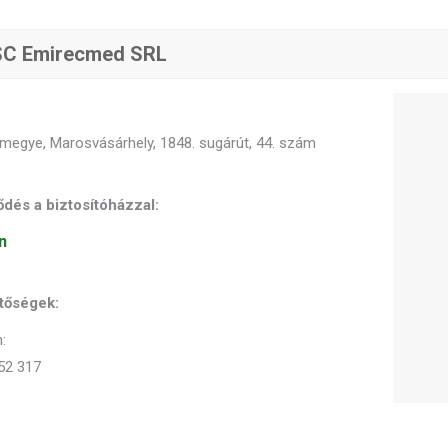
SC Emirecmed SRL
megye, Marosvásárhely, 1848. sugárút, 44. szám
dés a biztosítóházzal:
n
tőségek:
:
52 317