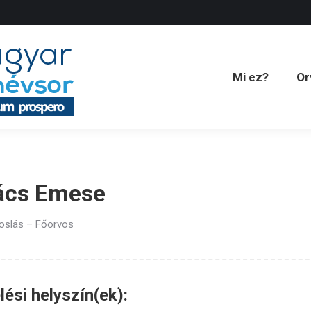
Mi ez?
Or
Mi ez?
Or
ács Emese
oslás – Főorvos
ési helyszín(ek):