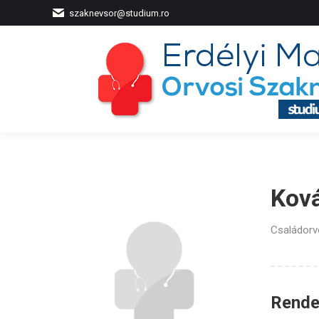
szaknevsor@studium.ro
Kov
Családorv
Rendel