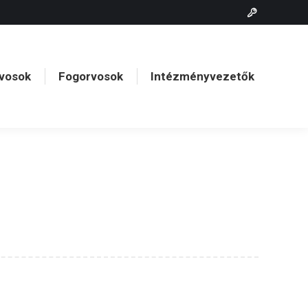
vosok
Fogorvosok
Intézményvezetők
vosok
Fogorvosok
Intézményvezetők