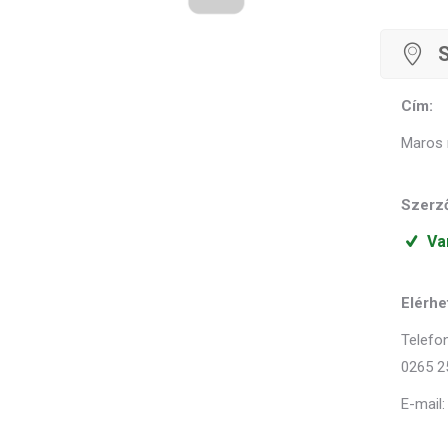
Cím:
Maros 
Szerző
Va
Elérhe
Telefon
0265 2
E-mail: