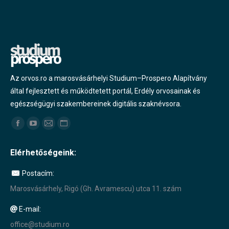
Az orvos.ro a marosvásárhelyi Studium–Prospero Alapítvány
által fejlesztett és működtetett portál, Erdély orvosainak és
egészségügyi szakembereinek digitális szaknévsora.
Find us on:
Facebook
YouTube
Mail
Website
page
page
page
page
Elérhetőségeink:
opens
opens
opens
opens
in
in
in
in
Postacím:
new
new
new
new
Marosvásárhely, Rigó (Gh. Avramescu) utca 11. szám
window
window
window
window
E-mail:
office@studium.ro