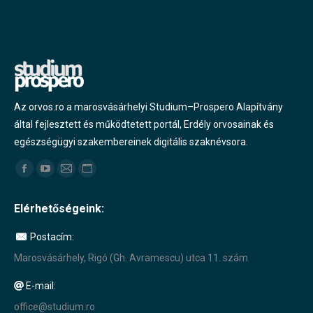
Az orvos.ro a marosvásárhelyi Studium–Prospero Alapítvány
által fejlesztett és működtetett portál, Erdély orvosainak és
egészségügyi szakembereinek digitális szaknévsora.
Find us on:
Facebook
YouTube
Mail
Website
page
page
page
page
Elérhetőségeink:
opens
opens
opens
opens
in
in
in
in
Postacím:
new
new
new
new
Marosvásárhely, Rigó (Gh. Avramescu) utca 11. szám
window
window
window
window
E-mail:
office@studium.ro