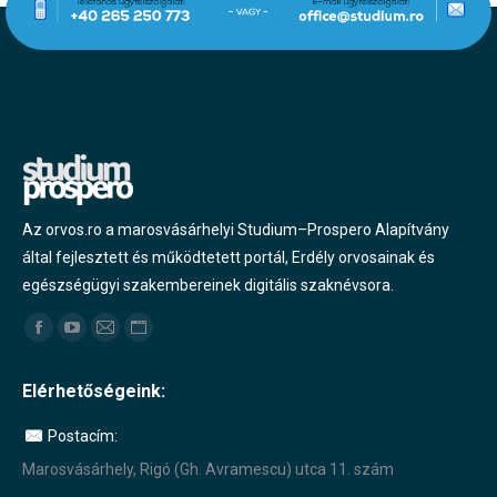
Az orvos.ro a marosvásárhelyi Studium–Prospero Alapítvány
által fejlesztett és működtetett portál, Erdély orvosainak és
egészségügyi szakembereinek digitális szaknévsora.
Find us on:
Facebook
YouTube
Mail
Website
page
page
page
page
Elérhetőségeink:
opens
opens
opens
opens
in
in
in
in
Postacím:
new
new
new
new
Marosvásárhely, Rigó (Gh. Avramescu) utca 11. szám
window
window
window
window