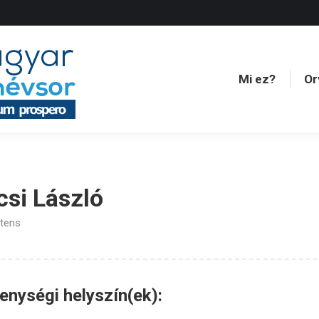
Mi ez?
Or
Mi ez?
Or
si László
tens
nységi helyszín(ek):