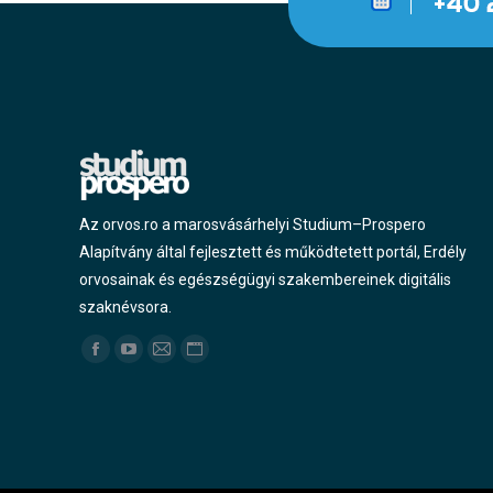
Az orvos.ro a marosvásárhelyi Studium–Prospero
Alapítvány által fejlesztett és működtetett portál, Erdély
orvosainak és egészségügyi szakembereinek digitális
szaknévsora.
Find us on:
Facebook
YouTube
Mail
Website
page
page
page
page
opens
opens
opens
opens
in
in
in
in
new
new
new
new