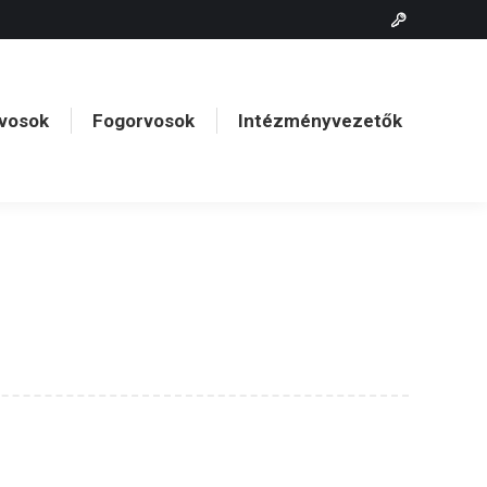
vosok
Fogorvosok
Intézményvezetők
vosok
Fogorvosok
Intézményvezetők