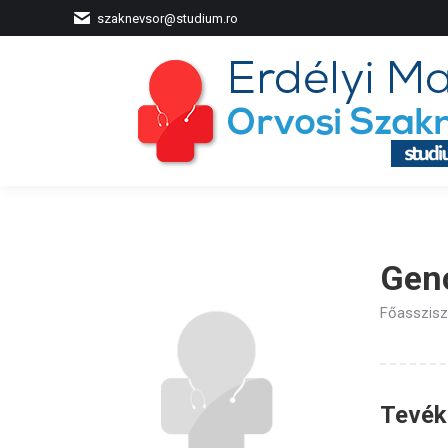
szaknevsor@studium.ro
Genc
Főasszisz
Tevéke