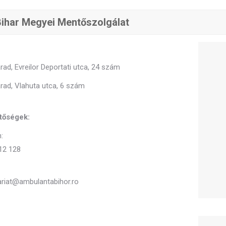
ihar Megyei Mentőszolgálat
ad, Evreilor Deportati utca, 24 szám
rad, Vlahuta utca, 6 szám
tőségek:
:
12 128
ariat@ambulantabihor.ro