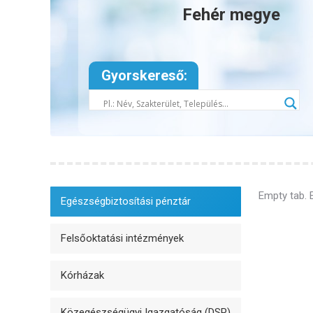
Fehér megye
Gyorskereső:
Empty tab. 
Egészségbiztosítási pénztár
Felsőoktatási intézmények
Kórházak
Közegészségügyi Igazgatóság (DSP)