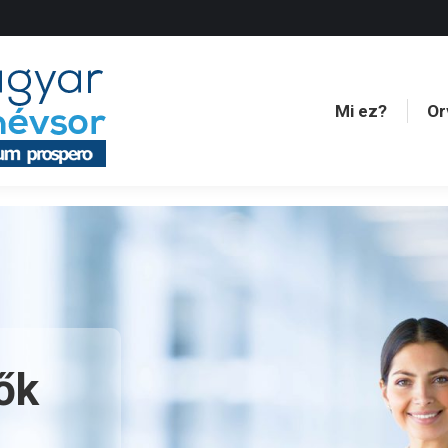
Mi ez?
Or
Mi ez?
Or
ők