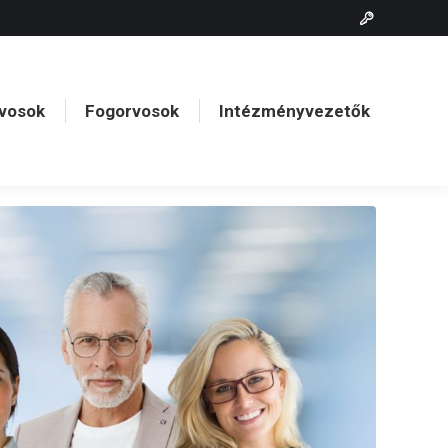
vosok
Fogorvosok
Intézményvezetők
vosok
Fogorvosok
Intézményvezetők