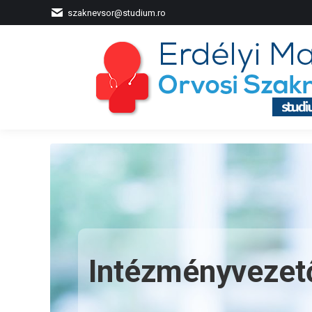
szaknevsor@studium.ro
Intézményvezet