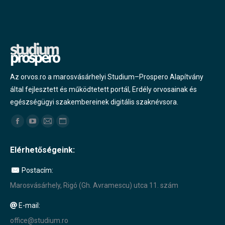
Az orvos.ro a marosvásárhelyi Studium–Prospero Alapítvány
által fejlesztett és működtetett portál, Erdély orvosainak és
egészségügyi szakembereinek digitális szaknévsora.
Find us on:
Facebook
YouTube
Mail
Website
page
page
page
page
Elérhetőségeink:
opens
opens
opens
opens
in
in
in
in
Postacím:
new
new
new
new
Marosvásárhely, Rigó (Gh. Avramescu) utca 11. szám
window
window
window
window
E-mail:
office@studium.ro